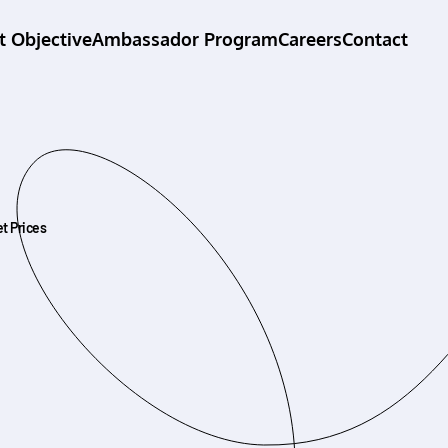
t Objective
Ambassador Program
Careers
Contact
et Prices