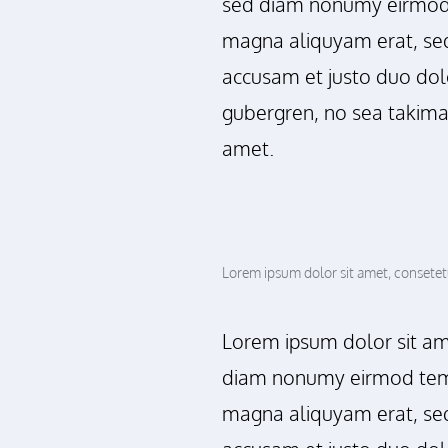
sed diam nonumy eirmod 
magna aliquyam erat, sed
accusam et justo duo dolo
gubergren, no sea takima
amet.
Lorem ipsum dolor sit amet, consetetu
Lorem ipsum dolor sit ame
diam nonumy eirmod temp
magna aliquyam erat, sed