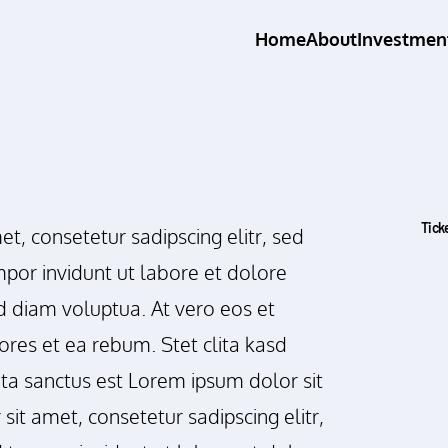
Home
About
Investmen
Tick
t, consetetur sadipscing elitr, sed
or invidunt ut labore et dolore
 diam voluptua. At vero eos et
res et ea rebum. Stet clita kasd
ta sanctus est Lorem ipsum dolor sit
it amet, consetetur sadipscing elitr,